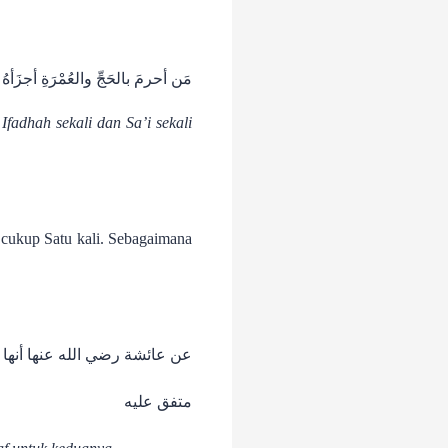
مَن أحرمَ بالحَجِّ والعُمْرَةِ أجزَأَهُ
adhah sekali dan Sa’i sekali
 cukup Satu kali. Sebagaimana
عن عائشة رضي الله عنها أنها) .
متفق عليه