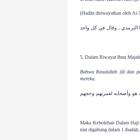
(Hadits diriwayatkan oleh At-
ا الترمذي , وقال في كل واحد
5. Dalam Riwayat Ibnu Majah 
Bahwa Rasulullah ﷺ dan para sahabatnya tidak melakukan tawaf di Baitullah kecuali satu kali tawaf untuk umrah dan haji
mereka.
 هو وأصحابه لعمرتهم وحجهم
Maka Kebolehan Dalam Haji Q
niat digabung dalam 1 ibadah.