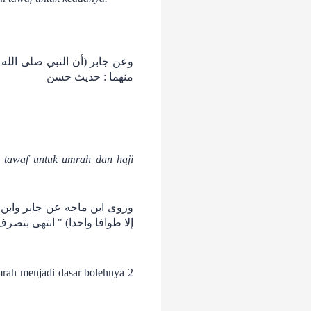
وعن جابر (أن النبي صلى الله 
منهما : حديث حسن
وروى ابن ماجه عن جابر وابن
إلا طوافا واحدا) " انتهى بتصرف ) .
rah menjadi dasar bolehnya 2