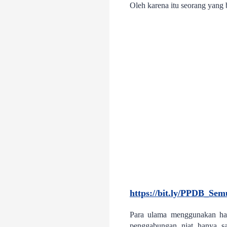
Oleh karena itu seorang yang 
h
ttps://bit.ly/PPDB_Sem
Para ulama menggunakan had
penggabungan niat hanya s