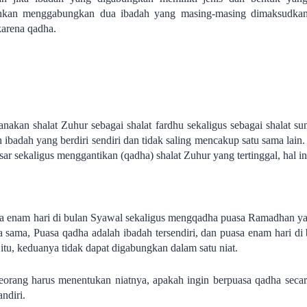
lehkan menggabungkan dua ibadah yang masing-masing dimaksudkan 
arena qadha.
anakan shalat Zuhur sebagai shalat fardhu sekaligus sebagai shalat su
 ibadah yang berdiri sendiri dan tidak saling mencakup satu sama lain.
ar sekaligus menggantikan (qadha) shalat Zuhur yang tertinggal, hal ini
sa enam hari di bulan Syawal sekaligus mengqadha puasa Ramadhan yang 
a sama, Puasa qadha adalah ibadah tersendiri, dan puasa enam hari d
 itu, keduanya tidak dapat digabungkan dalam satu niat.
eseorang harus menentukan niatnya, apakah ingin berpuasa qadha seca
ndiri.