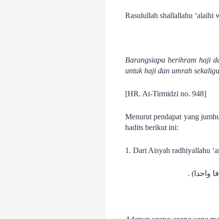
Rasulullah shallallahu ‘alaihi
Barangsiapa berihram haji d
untuk haji dan umrah sekaligu
[HR. At-Tirmidzi no. 948]
Menurut pendapat yang jumhur
hadits berikut ini:
1. Dari Aisyah radhiyallahu ‘a
وافا واحدا