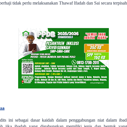
berhaji tidak perlu melaksanakan Thawaf Ifadah dan Sai secara terpisah
ua
its ini sebagai dasar kaidah dalam penggabungan niat dalam iba
ah jika ibadah yang digabungkan memiliki jenis dan bentuk yan