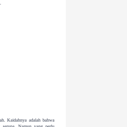
.
dah. Kaidahnya adalah bahwa
g serupa. Namun yang perlu