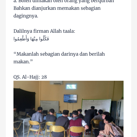
a. Boleh dimakan oleh orang yang berqurban
Bahkan dianjurkan memakan sebagian
dagingnya.
Dalilnya firman Allah taala:
فَكُلُوا مِنْهَا وَأَطْعِمُوا
“Makanlah sebagian darinya dan berilah
makan.”
QS. Al-Hajj: 28