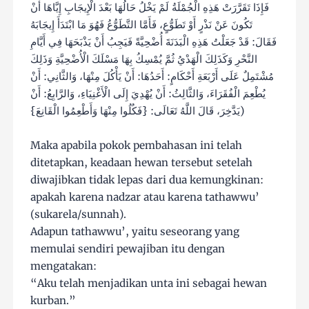
فَإِذَا تَقَرَّرَتْ هَذِهِ الْجُمْلَةُ لَمْ يَخْلُ حَالُهَا بَعْدَ الْإِيجَابِ إِيَّاهَا أَنْ
تَكُونَ عَنْ نَذْرٍ أَوْ تَطَوُّعٍ، فَأَمَّا التَّطَوُّعُ فَهُوَ مَا ابْتَدَأَ إِيجَابَهُ
فَقَالَ: قَدْ جَعَلْتُ هَذِهِ الْبَدَنَةَ أُضْحِيَّةً فَيَجِبُ أَنْ يَذْبَحَهَا فِي أَيَّامِ
النَّحْرِ وَكَذَلِكَ الْهَدْيُ ثُمَّ يُمْسِكُ بِهَا مَسْلَكَ الْأُضْحِيَّةِ وَذَلِكَ
مُشْتَمِلٌ عَلَى أَرْبَعَةِ أَحْكَامٍ: أَحَدُهَا: أَنْ يَأْكُلَ مِنْهَا، وَالثَّانِي: أَنْ
يُطْعِمَ الْفُقَرَاءَ، وَالثَّالِثُ: أَنْ يُهْدِيَ إِلَى الْأَغْنِيَاءِ، وَالرَّابِعُ: أَنْ
يَدَّخِرَ، قَالَ اللَّهُ تَعَالَى: {فَكُلُوا مِنْهَا وَأَطْعِمُوا الْقَانِعَ})
Maka apabila pokok pembahasan ini telah
ditetapkan, keadaan hewan tersebut setelah
diwajibkan tidak lepas dari dua kemungkinan:
apakah karena nadzar atau karena tathawwu’
(sukarela/sunnah).
Adapun tathawwu’, yaitu seseorang yang
memulai sendiri pewajiban itu dengan
mengatakan:
“Aku telah menjadikan unta ini sebagai hewan
kurban.”