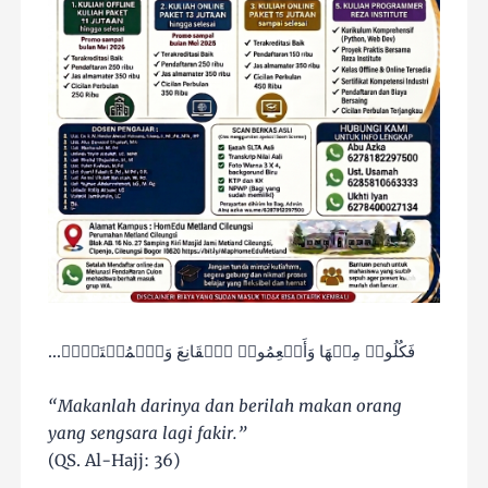
...فَكُلُوا۟ مِنۡهَا وَأَطۡعِمُوا۟ ٱلۡقَانِعَ وَٱلۡمُعۡتَرَّۚ
“Makanlah darinya dan berilah makan orang
yang sengsara lagi fakir.”
(QS. Al-Hajj: 36)