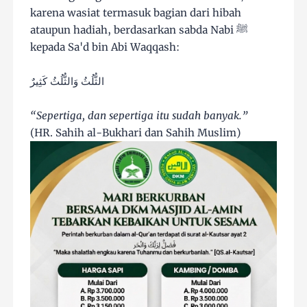
karena wasiat termasuk bagian dari hibah
ataupun hadiah, berdasarkan sabda Nabi ﷺ
kepada Sa'd bin Abi Waqqash:
الثُّلُثُ وَالثُّلُثُ كَثِيرٌ
“Sepertiga, dan sepertiga itu sudah banyak.”
(HR. Sahih al-Bukhari dan Sahih Muslim)