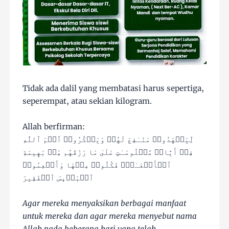
Tidak ada dalil yang membatasi harus sepertiga,
seperempat, atau sekian kilogram.
Allah berfirman:
لِّیَشۡهَدُوا۟ مَنَـٰفِعَ لَهُمۡ وَیَذۡكُرُوا۟ ٱسۡمَ ٱللَّهِ
فِیۤ أَیَّامࣲ مَّعۡلُومَـٰتٍ عَلَىٰ مَا رَزَقَهُم مِّنۢ بَهِیمَةِ
ٱلۡأَنۡعَـٰمِۖ فَكُلُوا۟ مِنۡهَا وَأَطۡعِمُوا۟
ٱلۡبَاۤىِٕسَ ٱلۡفَقِیرَ
Agar mereka menyaksikan berbagai manfaat
untuk mereka dan agar mereka menyebut nama
Allah pada beberapa hari yang telah